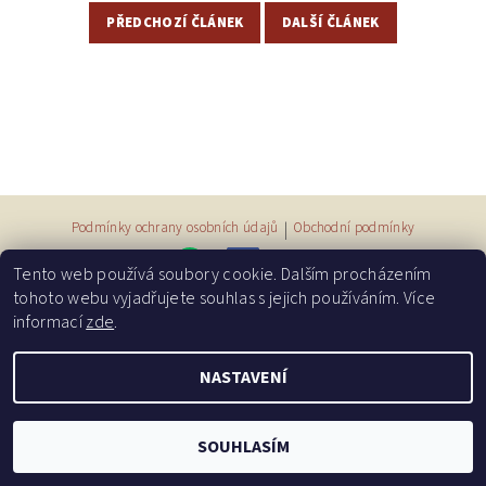
PŘEDCHOZÍ ČLÁNEK
DALŠÍ ČLÁNEK
Podmínky ochrany osobních údajů
|
Obchodní podmínky
Tento web používá soubory cookie. Dalším procházením
tohoto webu vyjadřujete souhlas s jejich používáním. Více
informací
zde
.
2026 © Příběhy měsíční duhy, všechna práva vyhrazena
NASTAVENÍ
Vytvořil Shoptet
SOUHLASÍM