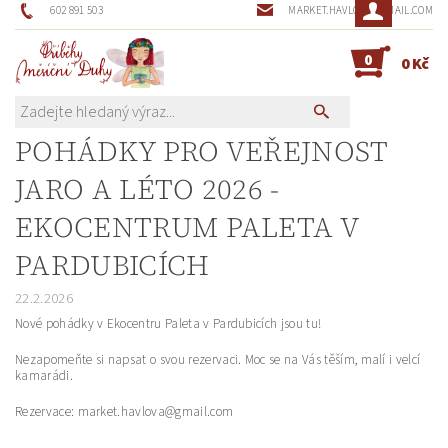
602 891 503
MARKET.HAVLOVA@GMAIL.COM
0
0 Kč
POHÁDKY PRO VEŘEJNOST
JARO A LÉTO 2026 -
EKOCENTRUM PALETA V
PARDUBICÍCH
22.2.2026
Nové pohádky v Ekocentru Paleta v Pardubicích jsou tu!
Nezapomeňte si napsat o svou rezervaci. Moc se na Vás těším, malí i velcí
kamarádi.
Rezervace: market.havlova@gmail.com