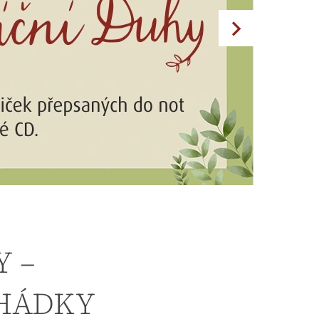
 –
HÁDKY