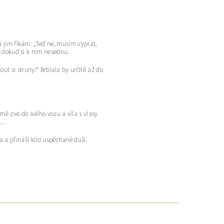
á jim říkám: „Teď ne, musím vyprat,
ě, dokud si k nim nesednu.
ut si struny!“ Brblala by určitě až do
ě zve do svého vozu a víla s vlasy
mů…
 a přináší klid uspěchané duši.