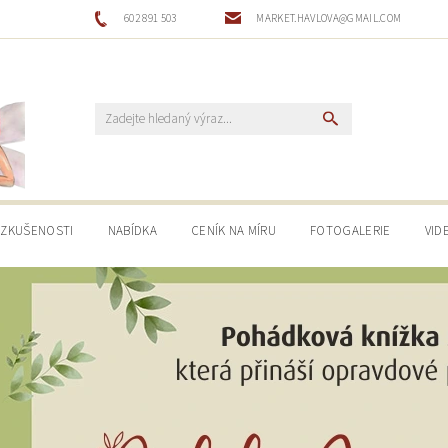
602 891 503
MARKET.HAVLOVA@GMAIL.COM
ZKUŠENOSTI
NABÍDKA
CENÍK NA MÍRU
FOTOGALERIE
VID