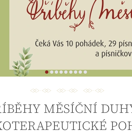
ŘÍBĚHY MĚSÍČNÍ DUHY
KOTERAPEUTICKÉ PO