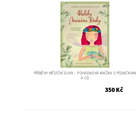
PŘÍBĚHY MĚSÍČNÍ DUHY – POHÁDKOVÁ KNÍŽKA S PÍSNIČKAM
A CD
350 Kč