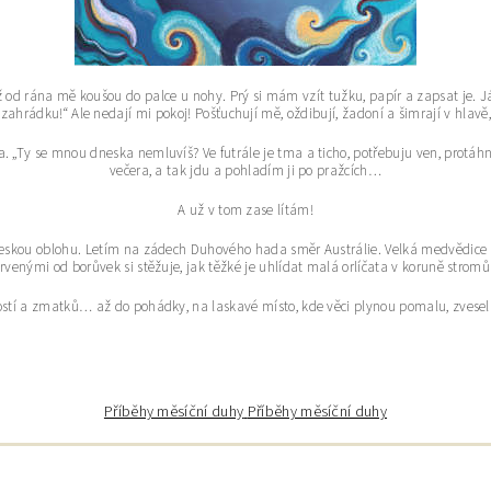
od rána mě koušou do palce u nohy. Prý si mám vzít tužku, papír a zapsat je. J
 zahrádku!“ Ale nedají mi pokoj! Pošťuchují mě, oždibují, žadoní a šimrají v hlav
. „Ty se mnou dneska nemluvíš? Ve futrále je tma a ticho, potřebuju ven, protáhno
večera, a tak jdu a pohladím ji po pražcích…
A už v tom zase lítám!
beskou oblohu. Letím na zádech Duhového hada směr Austrálie. Velká medvědice m
rvenými od borůvek si stěžuje, jak těžké je uhlídat malá orlíčata v koruně stro
rostí a zmatků… až do pohádky, na laskavé místo, kde věci plynou pomalu, zvesela
Příběhy měsíční duhy
Příběhy měsíční duhy