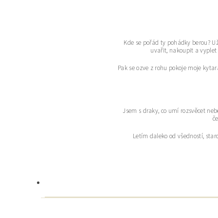
Kde se pořád ty pohádky berou? Už 
uvařit, nakoupit a vyplet
Pak se ozve z rohu pokoje moje kytara
Jsem s draky, co umí rozsvěcet ne
če
Letím daleko od všedností, sta