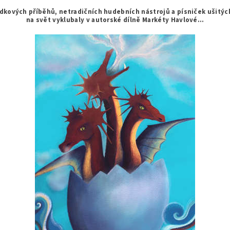
ádkových příběhů, netradičních hudebních nástrojů a písniček ušitý
na svět vyklubaly v autorské dílně Markéty Havlové…