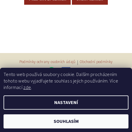
Podmínky ochrany osobních údajů
|
Obchodní podmínky
Tento web používá soubory cookie. Dalším procházením
tohoto webu vyjadřujete souhlas s jejich používáním. Více
informací
zde
.
2026 © Příběhy měsíční duhy, všechna práva vyhrazena
NASTAVENÍ
Vytvořil Shoptet
SOUHLASÍM