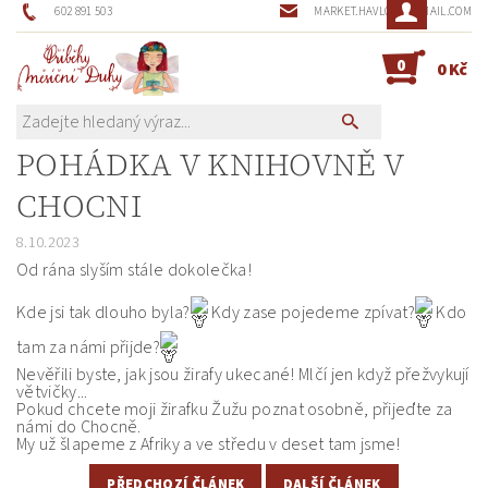
602 891 503
MARKET.HAVLOVA@GMAIL.COM
0
0 Kč
POHÁDKA V KNIHOVNĚ V
CHOCNI
8.10.2023
Od rána slyším stále dokolečka!
Kde jsi tak dlouho byla?
Kdy zase pojedeme zpívat?
Kdo
tam za námi přijde?
Nevěřili byste, jak jsou žirafy ukecané! Mlčí jen když přežvykují
větvičky...
Pokud chcete moji žirafku Žužu poznat osobně, přijeďte za
námi do Chocně.
My
už šlapeme z Afriky a ve středu v deset tam jsme!
PŘEDCHOZÍ ČLÁNEK
DALŠÍ ČLÁNEK