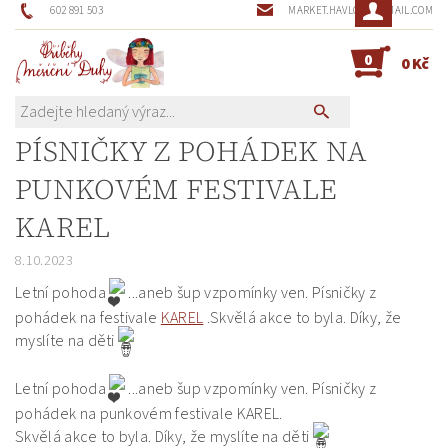
602 891 503
MARKET.HAVLOVA@GMAIL.COM
0
0 Kč
PÍSNIČKY Z POHÁDEK NA
PUNKOVÉM FESTIVALE
KAREL
8.10.2023
Letní pohoda
...aneb šup vzpomínky ven. Písničky z
pohádek na festivale
KAREL
.Skvělá akce to byla. Díky, že
myslíte na děti
Letní pohoda
...aneb šup vzpomínky ven. Písničky z
pohádek na punkovém festivale KAREL
.
Skvělá akce to byla. Díky, že myslíte na děti