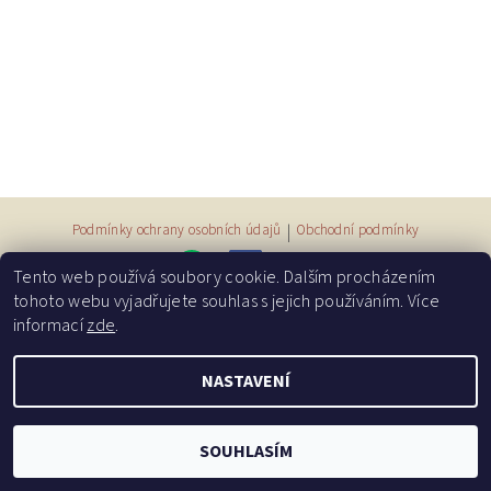
Podmínky ochrany osobních údajů
|
Obchodní podmínky
Tento web používá soubory cookie. Dalším procházením
tohoto webu vyjadřujete souhlas s jejich používáním. Více
informací
zde
.
2026 © Příběhy měsíční duhy, všechna práva vyhrazena
NASTAVENÍ
Vytvořil Shoptet
SOUHLASÍM