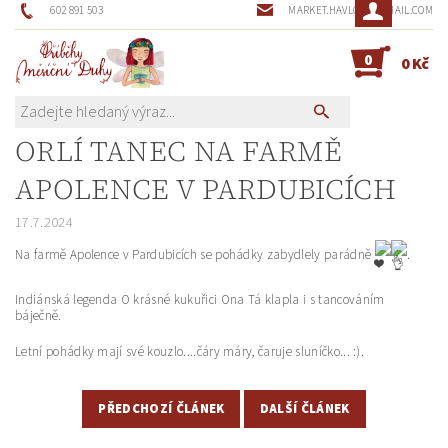
602 891 503
MARKET.HAVLOVA@GMAIL.COM
0
0 Kč
ORLÍ TANEC NA FARMĚ
APOLENCE V PARDUBICÍCH
17.7.2024
Na farmě Apolence v Pardubicích
se pohádky zabydlely parádně
.
Indiánská legenda O krásné kukuřici Ona Tá klapla i s tancováním
báječně.
Letní pohádky mají své kouzlo....čáry máry, čaruje sluníčko... :).
PŘEDCHOZÍ ČLÁNEK
DALŠÍ ČLÁNEK